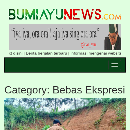
 | Berita berjalan terbaru | informasi mengenai website call 085741167
Toggle
navigati
Category: Bebas Ekspresi