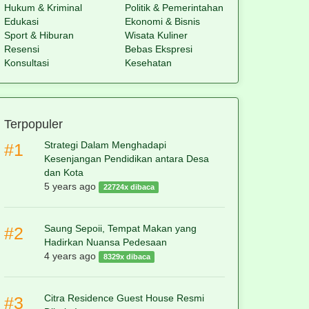
Hukum & Kriminal
Politik & Pemerintahan
Edukasi
Ekonomi & Bisnis
Sport & Hiburan
Wisata Kuliner
Resensi
Bebas Ekspresi
Konsultasi
Kesehatan
Terpopuler
Strategi Dalam Menghadapi
#1
Kesenjangan Pendidikan antara Desa
dan Kota
5 years ago
22724x dibaca
Saung Sepoii, Tempat Makan yang
#2
Hadirkan Nuansa Pedesaan
4 years ago
8329x dibaca
Citra Residence Guest House Resmi
#3