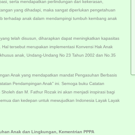
pasi, serta mendapatkan perlindungan dari kekerasan,
antangan yang dihadapi, maka sangat diperlukan pengetahuan
awab terhadap anak dalam mendampingi tumbuh kembang anak
ang telah disusun, diharapkan dapat meningkatkan kapasitas
. Hal tersebut merupakan implementasi Konvensi Hak Anak
n khusus anak, Undang-Undang No 23 Tahun 2002 dan No.35
ngan Anak yang mendapatkan mandat Pengasuhan Berbasis
Catatan Pendampingan Anak" ini. Semoga buku Catatan
Sholeh dan M. Fathur Rozak ini akan menjadi inspirasi bagi
semua dan kedepan untuk mewujudkan Indonesia Layak Layak
uhan A
nak dan Lingkungan, Kementrian PPPA