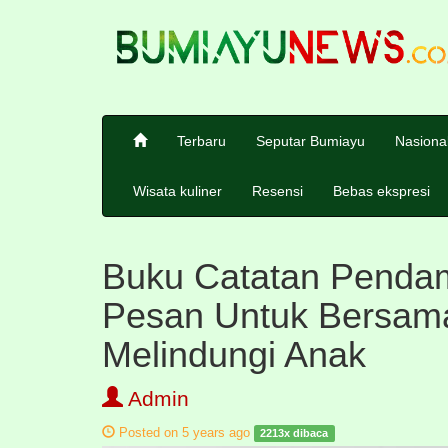
Terbaru
Seputar Bumiayu
Nasiona
Wisata kuliner
Resensi
Bebas ekspresi
Buku Catatan Penda
Pesan Untuk Bersam
Melindungi Anak
Admin
Posted on 5 years ago
2213x dibaca